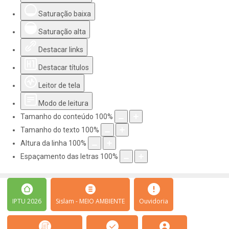
Saturação baixa
Saturação alta
Destacar links
Destacar títulos
Leitor de tela
Modo de leitura
Tamanho do conteúdo
100
%
Tamanho do texto
100
%
Altura da linha
100
%
Espaçamento das letras
100
%
IPTU 2026
Sislam - MEIO AMBIENTE
Ouvidoria