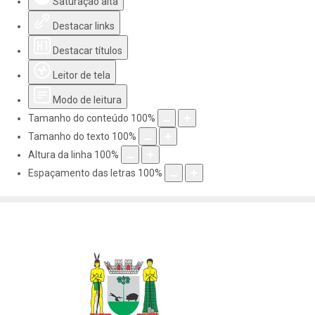
Saturação alta
Destacar links
Destacar títulos
Leitor de tela
Modo de leitura
Tamanho do conteúdo
100
%
Tamanho do texto
100
%
Altura da linha
100
%
Espaçamento das letras
100
%