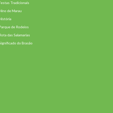
Festas Tradicionais
Hino de Marau
História
Parque de Rodeios
Rota das Salamarias
Significado do Brasão