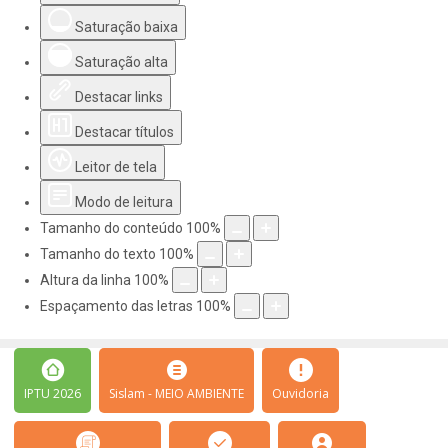
Saturação baixa
Saturação alta
Destacar links
Destacar títulos
Leitor de tela
Modo de leitura
Tamanho do conteúdo
100
%
Tamanho do texto
100
%
Altura da linha
100
%
Espaçamento das letras
100
%
IPTU 2026
Sislam - MEIO AMBIENTE
Ouvidoria