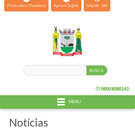
Protocolos / Flowdocs
Aprova Digital
SISLAM - SIM
MENU
Notícias