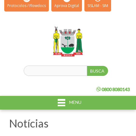
Protocolos / Flowdocs
Aprova Digital
SISLAM - SIM
MENU
Notícias