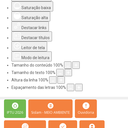
Saturação baixa
Saturação alta
Destacar links
Destacar títulos
Leitor de tela
Modo de leitura
Tamanho do conteúdo
100
%
Tamanho do texto
100
%
Altura da linha
100
%
Espaçamento das letras
100
%
IPTU 2026
Sislam - MEIO AMBIENTE
Ouvidoria