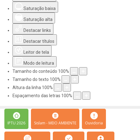
Saturação baixa
Saturação alta
Destacar links
Destacar títulos
Leitor de tela
Modo de leitura
Tamanho do conteúdo
100
%
Tamanho do texto
100
%
Altura da linha
100
%
Espaçamento das letras
100
%
IPTU 2026
Sislam - MEIO AMBIENTE
Ouvidoria