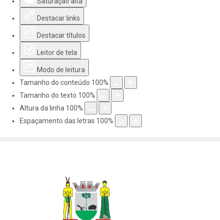
Saturação alta
Destacar links
Destacar títulos
Leitor de tela
Modo de leitura
Tamanho do conteúdo
100
%
Tamanho do texto
100
%
Altura da linha
100
%
Espaçamento das letras
100
%