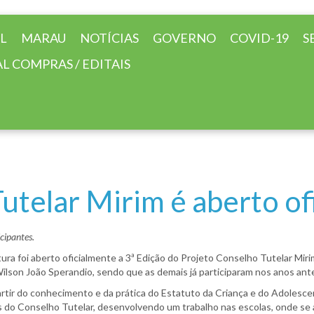
AL
MARAU
NOTÍCIAS
GOVERNO
COVID-19
S
L COMPRAS / EDITAIS
utelar Mirim é aberto of
cipantes.
ura foi aberto oficialmente a 3ª Edição do Projeto Conselho Tutelar Mir
lson João Sperandio, sendo que as demais já participaram nos anos ante
artir do conhecimento e da prática do Estatuto da Criança e do Adolesce
s do Conselho Tutelar, desenvolvendo um trabalho nas escolas, onde se 