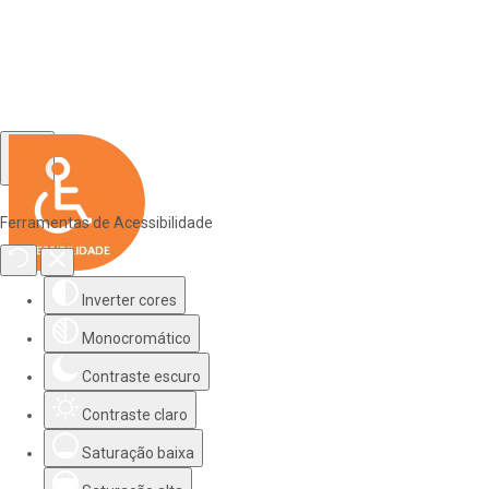
Ferramentas de Acessibilidade
Inverter cores
Monocromático
Contraste escuro
Contraste claro
Saturação baixa