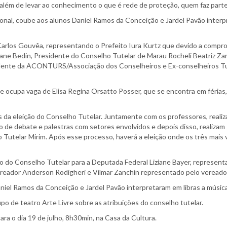
lém de levar ao conhecimento o que é rede de proteção, quem faz parte d
ional, coube aos alunos Daniel Ramos da Conceição e Jardel Pavão interp
Carlos Gouvêa, representando o Prefeito Iura Kurtz que devido a comp
iane Bedin, Presidente do Conselho Tutelar de Marau Rocheli Beatriz Za
idente da ACONTURS/Associação dos Conselheiros e Ex-conselheiros Tu
ue ocupa vaga de Elisa Regina Orsatto Posser, que se encontra em féri
es da eleição do Conselho Tutelar. Juntamente com os professores, reali
o de debate e palestras com setores envolvidos e depois disso, realizam 
 Tutelar Mirim. Após esse processo, haverá a eleição onde os três mais 
 do Conselho Tutelar para a Deputada Federal Liziane Bayer, represent
reador Anderson Rodigheri e Vilmar Zanchin representado pelo vereado
aniel Ramos da Conceição e Jardel Pavão interpretaram em libras a músic
o de teatro Arte Livre sobre as atribuições do conselho tutelar.
ra o dia 19 de julho, 8h30min, na Casa da Cultura.