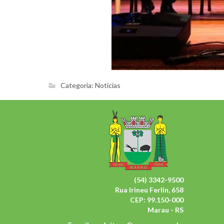
Categoria:
Notícias
(54) 3342-9500
Rua Irineu Ferlin, 658
CEP: 99.150-000
Marau - RS