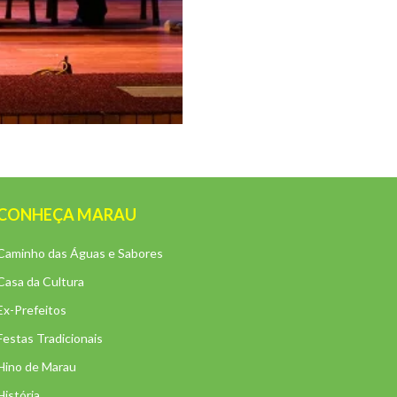
CONHEÇA MARAU
Caminho das Águas e Sabores
Casa da Cultura
Ex-Prefeitos
Festas Tradicionais
Hino de Marau
História