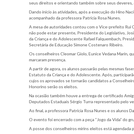
seus direitos e orientando também sobre seus deveres, a
Dando início às atividades, após a execução do Hino Nac
acompanhado da professora Patrícia Rosa Nunes.
A mesa de autoridades contou com o Vice-prefeito Rui 
não pode estar presente, Presidente do Legislativo, Jos
da Criança e do Adolescente Rafael Falquembach, Pres
Secretária de Educação Simone Costenaro Ribeiro.
Os conselheiros Cleomar Giolo, Eunice Vedana Marin, q
marcaram presença.
A partir de agora, os alunos passarão pelas mesmas fas
Estatuto da Criança e do Adolescente. Após, participarã
cujos os aprovados se tornarão candidatos a Conselheiro
Honorino serão os eleitos.
Na ocasião também houve a entrega de certificado Amigo
Deputados Estaduais Sérgio Turra representado pelo ve
Ao final, a professora Patrícia Rosa Nunes e os alunos D
O evento foi encerrado com a peça “Jogo da Vida” do grup
A posse dos conselheiros mirins eleitos está agendada pa