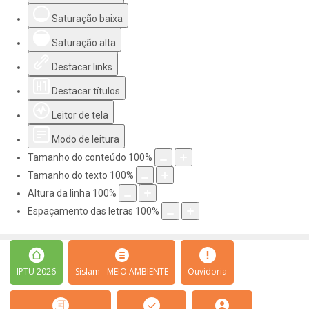
Saturação baixa
Saturação alta
Destacar links
Destacar títulos
Leitor de tela
Modo de leitura
Tamanho do conteúdo
100
%
Tamanho do texto
100
%
Altura da linha
100
%
Espaçamento das letras
100
%
IPTU 2026
Sislam - MEIO AMBIENTE
Ouvidoria