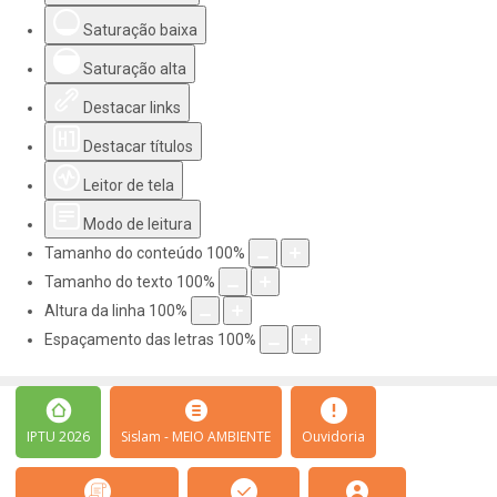
Saturação baixa
Saturação alta
Destacar links
Destacar títulos
Leitor de tela
Modo de leitura
Tamanho do conteúdo
100
%
Tamanho do texto
100
%
Altura da linha
100
%
Espaçamento das letras
100
%
IPTU 2026
Sislam - MEIO AMBIENTE
Ouvidoria