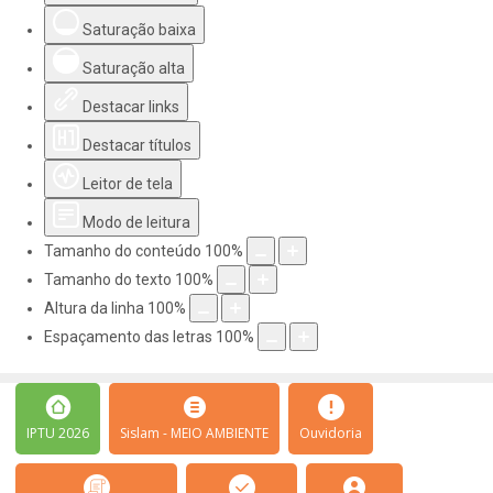
Saturação baixa
Saturação alta
Destacar links
Destacar títulos
Leitor de tela
Modo de leitura
Tamanho do conteúdo
100
%
Tamanho do texto
100
%
Altura da linha
100
%
Espaçamento das letras
100
%
IPTU 2026
Sislam - MEIO AMBIENTE
Ouvidoria