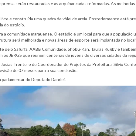
mprensa serão restauradas e as arquibancadas reformadas. As melhorias t
livre e construída uma quadra de vôlei de areia. Posteriormente está p
da do estádio.
ra a comunidade marauense. O estádio é um local para que a população u
rutura será melhorada e novas áreas de esporte será implantada no local”,
te pelo Safurfa, AABB Comunidade, Shobu-Kan, Tauras Rugby e também p
m os JERGS que reúnem centenas de jovens de diversas cidades da regi
Josias Trento, e do Coordenador de Projetos da Prefeitura, Sílvio Confo
revisão de 07 meses para a sua conclusão.
a parlamentar do Deputado Danrlei.