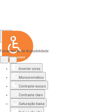
Ferramentas de Acessibilidade
Inverter cores
Monocromático
Contraste escuro
Contraste claro
Saturação baixa