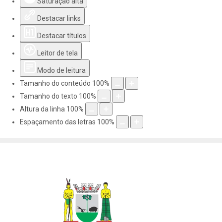
Saturação alta
Destacar links
Destacar títulos
Leitor de tela
Modo de leitura
Tamanho do conteúdo
100
%
Tamanho do texto
100
%
Altura da linha
100
%
Espaçamento das letras
100
%