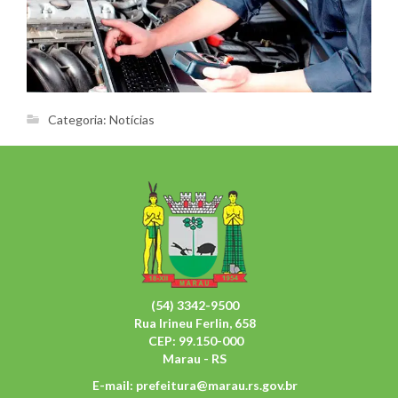
Categoria:
Notícias
(54) 3342-9500
Rua Irineu Ferlin, 658
CEP: 99.150-000
Marau - RS
E-mail:
prefeitura@marau.rs.gov.br