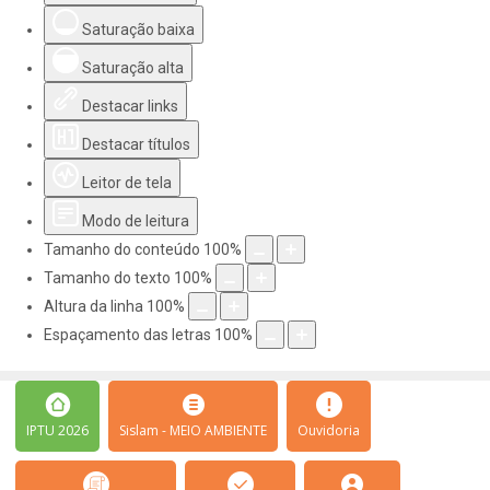
Saturação baixa
Saturação alta
Destacar links
Destacar títulos
Leitor de tela
Modo de leitura
Tamanho do conteúdo
100
%
Tamanho do texto
100
%
Altura da linha
100
%
Espaçamento das letras
100
%
IPTU 2026
Sislam - MEIO AMBIENTE
Ouvidoria