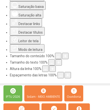
Saturação baixa
Saturação alta
Destacar links
Destacar títulos
Leitor de tela
Modo de leitura
Tamanho do conteúdo
100
%
Tamanho do texto
100
%
Altura da linha
100
%
Espaçamento das letras
100
%
IPTU 2026
Sislam - MEIO AMBIENTE
Ouvidoria