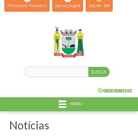
Protocolos / Flowdocs
Aprova Digital
SISLAM - SIM
MENU
Notícias