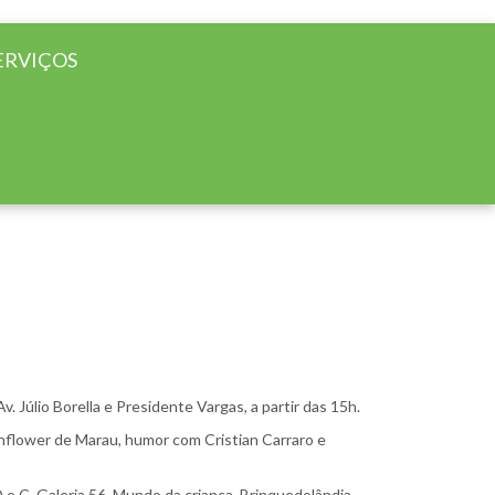
ERVIÇOS
. Júlio Borella e Presidente Vargas, a partir das 15h.
nflower de Marau, humor com Cristian Carraro e
e C, Galeria 56, Mundo da criança, Brinquedolândia,