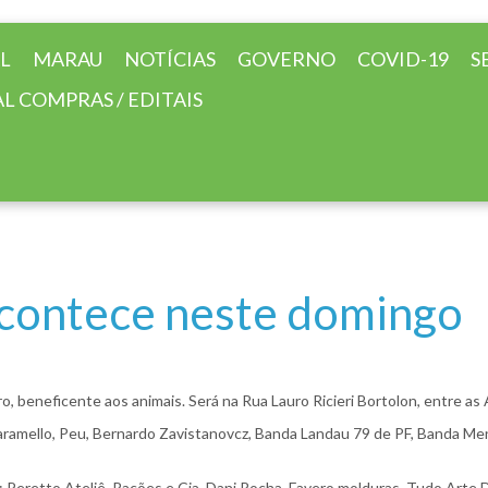
AL
MARAU
NOTÍCIAS
GOVERNO
COVID-19
S
L COMPRAS / EDITAIS
acontece neste domingo
, beneficente aos animais. Será na Rua Lauro Ricieri Bortolon, entre as Av
aramello, Peu, Bernardo Zavistanovcz, Banda Landau 79 de PF, Banda Me
eretto Ateliê, Rações e Cia, Dani Rocha, Favero molduras, Tudo Arte D 