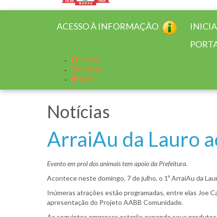
ACESSO À INFORMAÇÃO
INICI
PORTA
Facebook
Instagram
Twitter
Notícias
ArraiAu da Lauro 
Evento em prol dos animais tem apoio da Prefeitura.
Acontece neste domingo, 7 de julho, o 1º ArraiAu da Lauro
Inúmeras atrações estão programadas, entre elas Joe C
apresentação do Projeto AABB Comunidade.
As seguintes empresas estarão expondo seus produtos: P