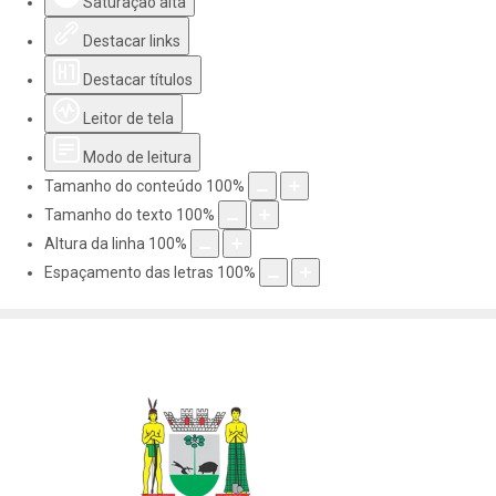
Saturação alta
Destacar links
Destacar títulos
Leitor de tela
Modo de leitura
Tamanho do conteúdo
100
%
Tamanho do texto
100
%
Altura da linha
100
%
Espaçamento das letras
100
%