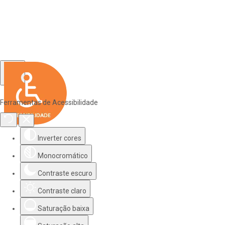
Ferramentas de Acessibilidade
Inverter cores
Monocromático
Contraste escuro
Contraste claro
Saturação baixa