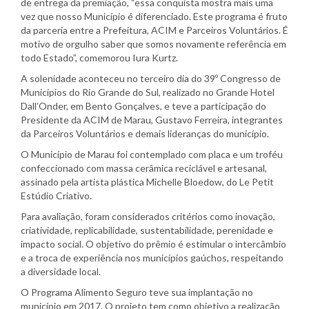
de entrega da premiação, “essa conquista mostra mais uma
vez que nosso Município é diferenciado. Este programa é fruto
da parceria entre a Prefeitura, ACIM e Parceiros Voluntários. É
motivo de orgulho saber que somos novamente referência em
todo Estado”, comemorou Iura Kurtz.
A solenidade aconteceu no terceiro dia do 39º Congresso de
Municípios do Rio Grande do Sul, realizado no Grande Hotel
Dall’Onder, em Bento Gonçalves, e teve a participação do
Presidente da ACIM de Marau, Gustavo Ferreira, integrantes
da Parceiros Voluntários e demais lideranças do município.
O Município de Marau foi contemplado com placa e um troféu
confeccionado com massa cerâmica reciclável e artesanal,
assinado pela artista plástica Michelle Bloedow, do Le Petit
Estúdio Criativo.
Para avaliação, foram considerados critérios como inovação,
criatividade, replicabilidade, sustentabilidade, perenidade e
impacto social. O objetivo do prêmio é estimular o intercâmbio
e a troca de experiência nos municípios gaúchos, respeitando
a diversidade local.
O Programa Alimento Seguro teve sua implantação no
município em 2017. O projeto tem como objetivo a realização