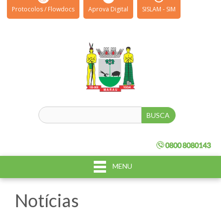
Protocolos / Flowdocs
Aprova Digital
SISLAM - SIM
MENU
Notícias