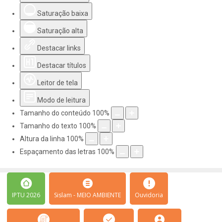
Saturação baixa
Saturação alta
Destacar links
Destacar títulos
Leitor de tela
Modo de leitura
Tamanho do conteúdo
100
%
Tamanho do texto
100
%
Altura da linha
100
%
Espaçamento das letras
100
%
IPTU 2026
Sislam - MEIO AMBIENTE
Ouvidoria