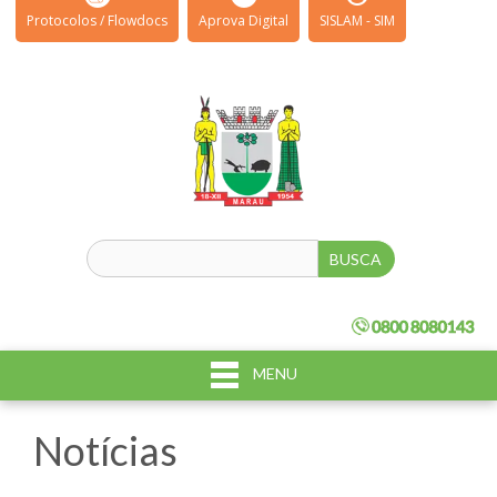
Protocolos / Flowdocs
Aprova Digital
SISLAM - SIM
MENU
Notícias