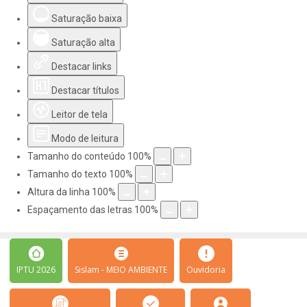
Saturação baixa
Saturação alta
Destacar links
Destacar títulos
Leitor de tela
Modo de leitura
Tamanho do conteúdo
100
%
Tamanho do texto
100
%
Altura da linha
100
%
Espaçamento das letras
100
%
IPTU 2026
Sislam - MEIO AMBIENTE
Ouvidoria