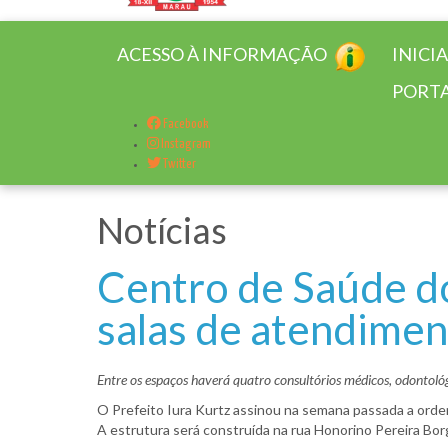
ACESSO À INFORMAÇÃO
INICI
PORTA
Facebook
Instagram
Twitter
Notícias
Centro de Saúde do
salas de atendime
Entre os espaços haverá quatro consultórios médicos, odontológi
O Prefeito Iura Kurtz assinou na semana passada a orde
A estrutura será construída na rua Honorino Pereira Bo