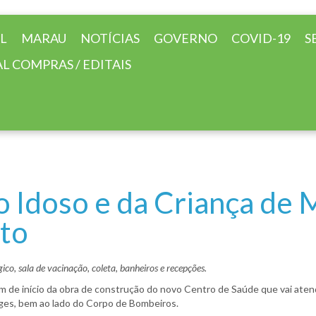
AL
MARAU
NOTÍCIAS
GOVERNO
COVID-19
S
L COMPRAS / EDITAIS
 Idoso e da Criança de 
nto
co, sala de vacinação, coleta, banheiros e recepções.
m de início da obra de construção do novo Centro de Saúde que vai aten
rges, bem ao lado do Corpo de Bombeiros.