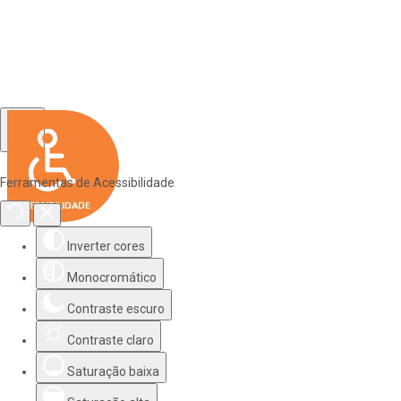
Ferramentas de Acessibilidade
Inverter cores
Monocromático
Contraste escuro
Contraste claro
Saturação baixa