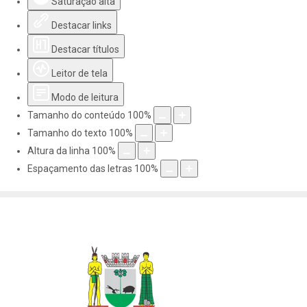
Saturação alta
Destacar links
Destacar títulos
Leitor de tela
Modo de leitura
Tamanho do conteúdo
100
%
Tamanho do texto
100
%
Altura da linha
100
%
Espaçamento das letras
100
%