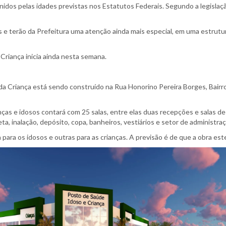
finidos pelas idades previstas nos Estatutos Federais. Segundo a legisl
rias e terão da Prefeitura uma atenção ainda mais especial, em uma estrut
Criança inicia ainda nesta semana.
da Criança está sendo construído na Rua Honorino Pereira Borges, Bairro
as e idosos contará com 25 salas, entre elas duas recepções e salas de 
eta, inalação, depósito, copa, banheiros, vestiários e setor de administr
 para os idosos e outras para as crianças. A previsão é de que a obra es