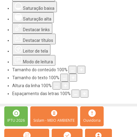
Saturação baixa
Saturação alta
Destacar links
Destacar títulos
Leitor de tela
Modo de leitura
Tamanho do conteúdo
100
%
Tamanho do texto
100
%
Altura da linha
100
%
Espaçamento das letras
100
%
IPTU 2026
Sislam - MEIO AMBIENTE
Ouvidoria