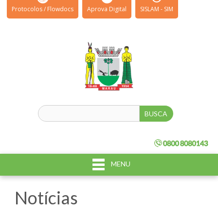
Protocolos / Flowdocs
Aprova Digital
SISLAM - SIM
MENU
Notícias