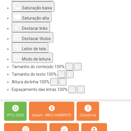
Saturação baixa
Saturação alta
Destacar links
Destacar títulos
Leitor de tela
Modo de leitura
Tamanho do conteúdo
100
%
Tamanho do texto
100
%
Altura da linha
100
%
Espaçamento das letras
100
%
IPTU 2026
Sislam - MEIO AMBIENTE
Ouvidoria