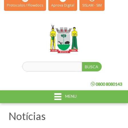
Protocolos / Flowdocs
Aprova Digital
SISLAM - SIM
MENU
Notícias