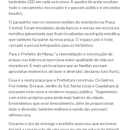
luminárias LED em cada estrutura. A quadra de areia recebeu
todo o cercamento necessário e o passeio público é em pedra
basalto.
O parquinho tem os mesmos moldes do existente na Praça
Central. Foram instalados ainda bancos e mesas em estrutura
metálica galvanizada que ficam localizadas na pérgola metálica,
que também faz parte da nova praça. O espaço pet é todo
cercado e possui brinquedos para os bichinhos.
Para o Prefeito de Marau “a remodelação e construção de
praças nos bairros proporciona maior qualidade de vida aos
moradores. É mais um local para que as famílias possam
aproveitar momentos de lazer e diversão”, declarou Iura Kurtz.
Essa é a sexta praça que a Prefeitura construiu. Os bairros
Frei Adelar, Bosque, Jardim do Sol, Santa Lúcia e Guadalupe já
possuem este novo e moderno espaço público. “Seguiremos
com estes projetos para ainda mais bairros da cidade.
Entendemos que este investimento, além de proporcionar
lazer e diversão, também melhora a saúde das pessoas”,
afirmou Iura.
Durante o ato de entrega o prefeito anunciou que em breve
iniciará a construção de uma nova escola de educação infantil