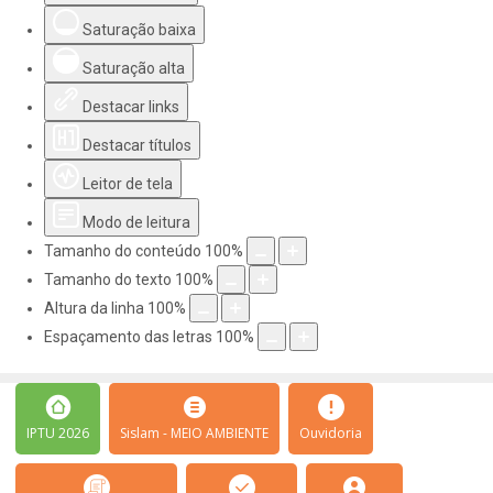
Saturação baixa
Saturação alta
Destacar links
Destacar títulos
Leitor de tela
Modo de leitura
Tamanho do conteúdo
100
%
Tamanho do texto
100
%
Altura da linha
100
%
Espaçamento das letras
100
%
IPTU 2026
Sislam - MEIO AMBIENTE
Ouvidoria