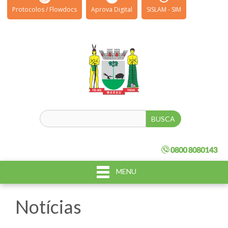
Protocolos / Flowdocs
Aprova Digital
SISLAM - SIM
MENU
Notícias