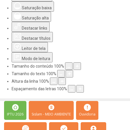
Saturação baixa
Saturação alta
Destacar links
Destacar títulos
Leitor de tela
Modo de leitura
Tamanho do conteúdo
100
%
Tamanho do texto
100
%
Altura da linha
100
%
Espaçamento das letras
100
%
IPTU 2026
Sislam - MEIO AMBIENTE
Ouvidoria