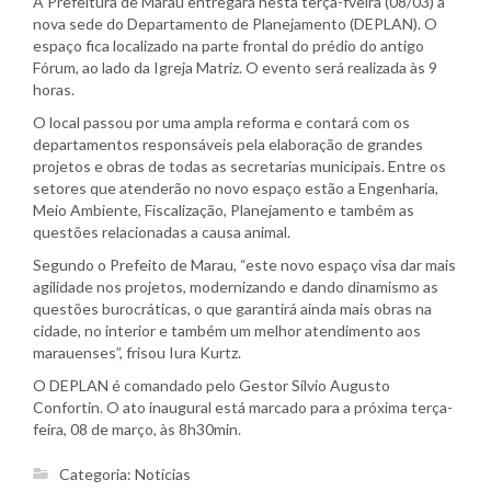
A Prefeitura de Marau entregará nesta terça-fveira (08/03) a
nova sede do Departamento de Planejamento (DEPLAN). O
espaço fica localizado na parte frontal do prédio do antigo
Fórum, ao lado da Igreja Matriz. O evento será realizada às 9
horas.
O local passou por uma ampla reforma e contará com os
departamentos responsáveis pela elaboração de grandes
projetos e obras de todas as secretarias municipais. Entre os
setores que atenderão no novo espaço estão a Engenharia,
Meio Ambiente, Fiscalização, Planejamento e também as
questões relacionadas a causa animal.
Segundo o Prefeito de Marau, “este novo espaço visa dar mais
agilidade nos projetos, modernizando e dando dinamismo as
questões burocráticas, o que garantirá ainda mais obras na
cidade, no interior e também um melhor atendimento aos
marauenses”, frisou Iura Kurtz.
O DEPLAN é comandado pelo Gestor Sílvio Augusto
Confortin. O ato inaugural está marcado para a próxima terça-
feira, 08 de março, às 8h30min.
Categoria:
Notícias