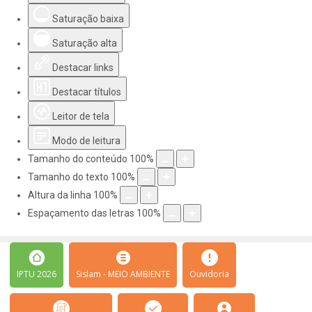
Saturação baixa
Saturação alta
Destacar links
Destacar títulos
Leitor de tela
Modo de leitura
Tamanho do conteúdo
100
%
Tamanho do texto
100
%
Altura da linha
100
%
Espaçamento das letras
100
%
IPTU 2026
Sislam - MEIO AMBIENTE
Ouvidoria