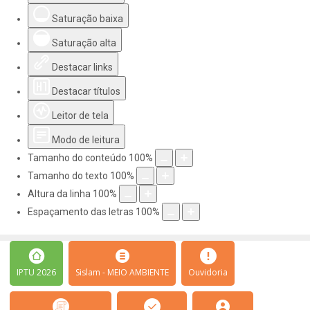
Saturação baixa
Saturação alta
Destacar links
Destacar títulos
Leitor de tela
Modo de leitura
Tamanho do conteúdo
100
%
Tamanho do texto
100
%
Altura da linha
100
%
Espaçamento das letras
100
%
IPTU 2026
Sislam - MEIO AMBIENTE
Ouvidoria