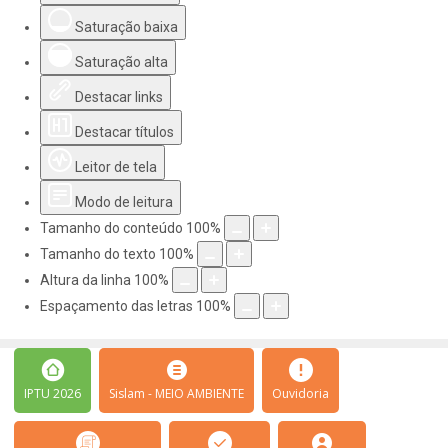
Saturação baixa
Saturação alta
Destacar links
Destacar títulos
Leitor de tela
Modo de leitura
Tamanho do conteúdo
100
%
Tamanho do texto
100
%
Altura da linha
100
%
Espaçamento das letras
100
%
IPTU 2026
Sislam - MEIO AMBIENTE
Ouvidoria