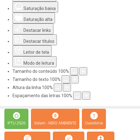
Saturação baixa
Saturação alta
Destacar links
Destacar títulos
Leitor de tela
Modo de leitura
Tamanho do conteúdo
100
%
Tamanho do texto
100
%
Altura da linha
100
%
Espaçamento das letras
100
%
IPTU 2026
Sislam - MEIO AMBIENTE
Ouvidoria