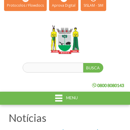
Protocolos / Flowdocs
Aprova Digital
SISLAM - SIM
MENU
Notícias