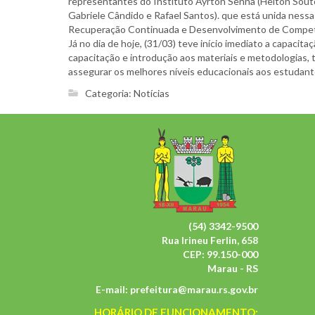
representantes do Instituto Ayrton Senna (Helton Souto,
Gabriele Cândido e Rafael Santos). que está unida nessa
Recuperação Continuada e Desenvolvimento de Competê
Já no dia de hoje, (31/03) teve início imediato a capacit
capacitação e introdução aos materiais e metodologias, t
assegurar os melhores níveis educacionais aos estudant
Categoria:
Notícias
(54) 3342-9500
Rua Irineu Ferlin, 658
CEP: 99.150-000
Marau - RS
E-mail:
prefeitura@marau.rs.gov.br
HORÁRIO DE FUNCIONAMENTO: