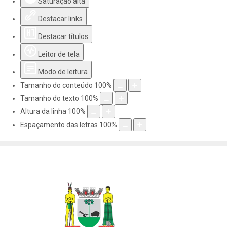
Saturação alta
Destacar links
Destacar títulos
Leitor de tela
Modo de leitura
Tamanho do conteúdo
100
%
Tamanho do texto
100
%
Altura da linha
100
%
Espaçamento das letras
100
%