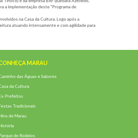
cia Tinoco) e da empresa BRF (Bárbara Azevedo,
 para a implementação deste "Programa de
envolvidos na Casa da Cultura. Logo após a
efeitura atuando intensamente e com agilidade para
CONHEÇA MARAU
Caminho das Águas e Sabores
Casa da Cultura
Ex-Prefeitos
Festas Tradicionais
Hino de Marau
História
Parque de Rodeios