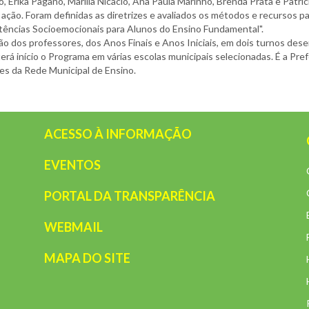
 Erika Pagano, Marília Nicacio, Ana Paula Marinho, Brenda Prata e Patrí
 ação. Foram definidas as diretrizes e avaliados os métodos e recursos
ncias Socioemocionais para Alunos do Ensino Fundamental".
ação dos professores, dos Anos Finais e Anos Iniciais, em dois turnos des
erá início o Programa em várias escolas municipais selecionadas. É a Pr
es da Rede Municipal de Ensino.
ACESSO À INFORMAÇÃO
EVENTOS
PORTAL DA TRANSPARÊNCIA
WEBMAIL
MAPA DO SITE