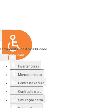
Ferramentas de Acessibilidade
Inverter cores
Monocromático
Contraste escuro
Contraste claro
Saturação baixa