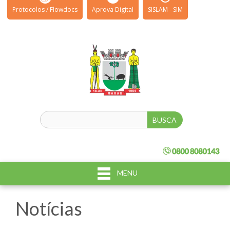
Protocolos / Flowdocs
Aprova Digital
SISLAM - SIM
MENU
Notícias