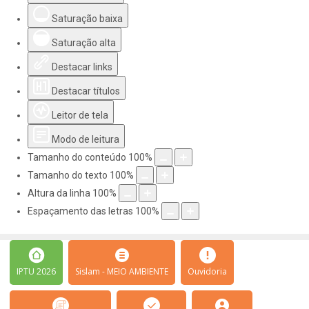
Saturação baixa
Saturação alta
Destacar links
Destacar títulos
Leitor de tela
Modo de leitura
Tamanho do conteúdo
100
%
Tamanho do texto
100
%
Altura da linha
100
%
Espaçamento das letras
100
%
IPTU 2026
Sislam - MEIO AMBIENTE
Ouvidoria