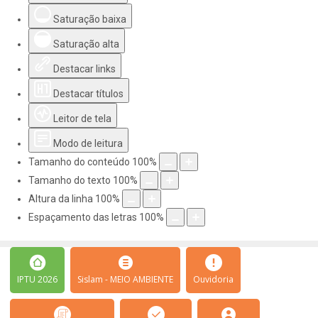
Saturação baixa
Saturação alta
Destacar links
Destacar títulos
Leitor de tela
Modo de leitura
Tamanho do conteúdo
100
%
Tamanho do texto
100
%
Altura da linha
100
%
Espaçamento das letras
100
%
IPTU 2026
Sislam - MEIO AMBIENTE
Ouvidoria