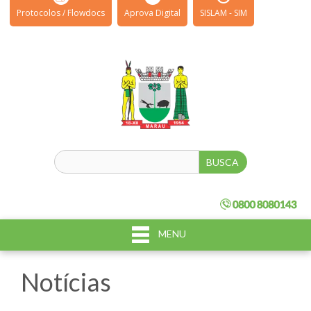
Protocolos / Flowdocs
Aprova Digital
SISLAM - SIM
MENU
Notícias