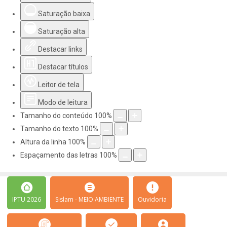
Saturação baixa
Saturação alta
Destacar links
Destacar títulos
Leitor de tela
Modo de leitura
Tamanho do conteúdo
100
%
Tamanho do texto
100
%
Altura da linha
100
%
Espaçamento das letras
100
%
IPTU 2026
Sislam - MEIO AMBIENTE
Ouvidoria