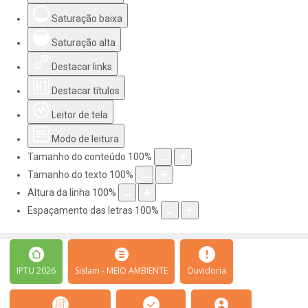
Saturação baixa
Saturação alta
Destacar links
Destacar títulos
Leitor de tela
Modo de leitura
Tamanho do conteúdo
100
%
Tamanho do texto
100
%
Altura da linha
100
%
Espaçamento das letras
100
%
IPTU 2026
Sislam - MEIO AMBIENTE
Ouvidoria