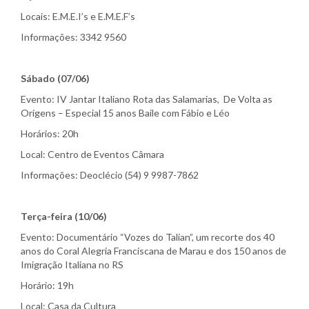
Locais: E.M.E.I’s e E.M.E.F’s
Informações: 3342 9560
Sábado (07/06)
Evento: IV Jantar Italiano Rota das Salamarias, De Volta as
Origens – Especial 15 anos Baile com Fábio e Léo
Horários: 20h
Local: Centro de Eventos Câmara
Informações: Deoclécio (54) 9 9987-7862
Terça-feira (10/06)
Evento: Documentário “Vozes do Talian”, um recorte dos 40
anos do Coral Alegria Franciscana de Marau e dos 150 anos de
Imigração Italiana no RS
Horário: 19h
Local: Casa da Cultura