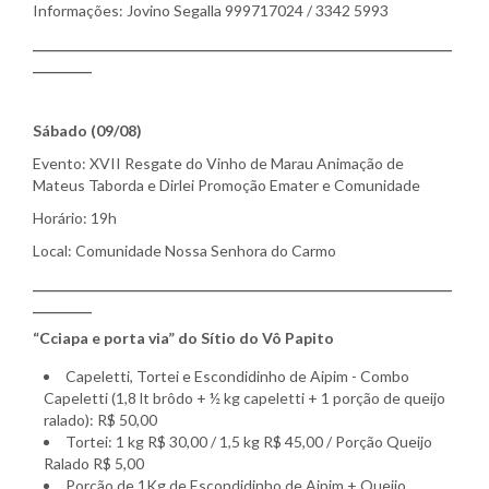
Informações: Jovino Segalla 999717024 / 3342 5993
________________________________________________________________
_________
Sábado (09/08)
Evento: XVII Resgate do Vinho de Marau Animação de
Mateus Taborda e Dirlei Promoção Emater e Comunidade
Horário: 19h
Local: Comunidade Nossa Senhora do Carmo
________________________________________________________________
_________
“Cciapa e porta via” do Sítio do Vô Papito
Capeletti, Tortei e Escondidinho de Aipim - Combo
Capeletti (1,8 lt brôdo + ½ kg capeletti + 1 porção de queijo
ralado): R$ 50,00
Tortei: 1 kg R$ 30,00 / 1,5 kg R$ 45,00 / Porção Queijo
Ralado R$ 5,00
Porção de 1Kg de Escondidinho de Aipim + Queijo