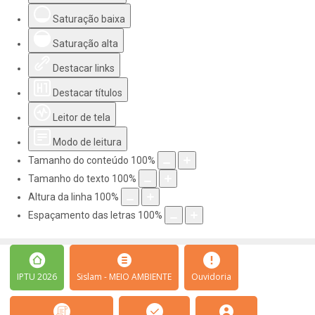
Saturação baixa
Saturação alta
Destacar links
Destacar títulos
Leitor de tela
Modo de leitura
Tamanho do conteúdo
100
%
Tamanho do texto
100
%
Altura da linha
100
%
Espaçamento das letras
100
%
IPTU 2026
Sislam - MEIO AMBIENTE
Ouvidoria