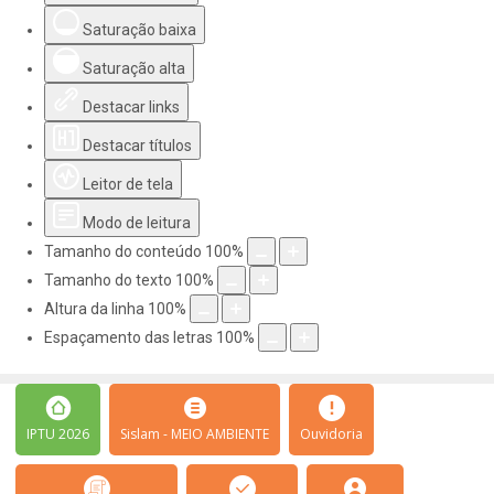
Saturação baixa
Saturação alta
Destacar links
Destacar títulos
Leitor de tela
Modo de leitura
Tamanho do conteúdo
100
%
Tamanho do texto
100
%
Altura da linha
100
%
Espaçamento das letras
100
%
IPTU 2026
Sislam - MEIO AMBIENTE
Ouvidoria