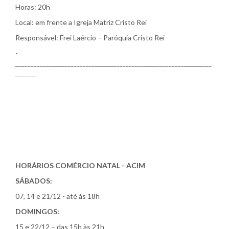
Horas: 20h
Local: em frente a Igreja Matriz Cristo Rei
Responsável: Frei Laércio – Paróquia Cristo Rei
­­­­­­­­­­­­­­­­­­­­­­­­
________________________________________________________________
_______
HORÁRIOS COMÉRCIO NATAL - ACIM
SÁBADOS:
07, 14 e 21/12 - até às 18h
DOMINGOS:
15 e 22/12 – das 15h às 21h