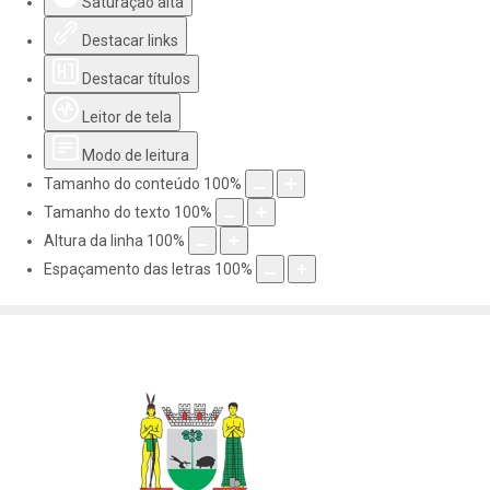
Saturação alta
Destacar links
Destacar títulos
Leitor de tela
Modo de leitura
Tamanho do conteúdo
100
%
Tamanho do texto
100
%
Altura da linha
100
%
Espaçamento das letras
100
%