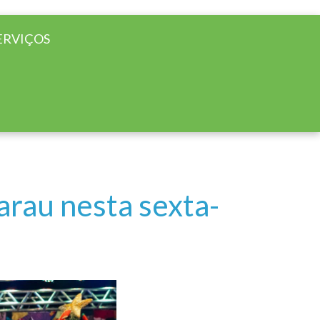
ERVIÇOS
arau nesta sexta-