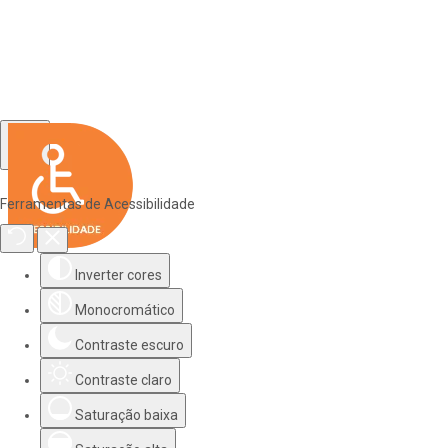
Ferramentas de Acessibilidade
Inverter cores
Monocromático
Contraste escuro
Contraste claro
Saturação baixa