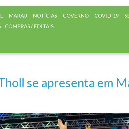
AL
MARAU
NOTÍCIAS
GOVERNO
COVID-19
S
L COMPRAS / EDITAIS
Tholl se apresenta em M