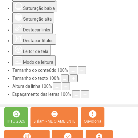
Saturação baixa
Saturação alta
Destacar links
Destacar títulos
Leitor de tela
Modo de leitura
Tamanho do conteúdo
100
%
Tamanho do texto
100
%
Altura da linha
100
%
Espaçamento das letras
100
%
IPTU 2026
Sislam - MEIO AMBIENTE
Ouvidoria