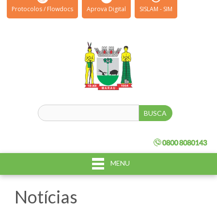
Protocolos / Flowdocs
Aprova Digital
SISLAM - SIM
MENU
Notícias