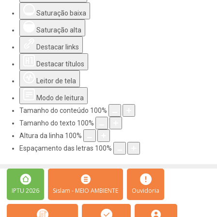
Saturação baixa
Saturação alta
Destacar links
Destacar títulos
Leitor de tela
Modo de leitura
Tamanho do conteúdo
100
%
Tamanho do texto
100
%
Altura da linha
100
%
Espaçamento das letras
100
%
IPTU 2026
Sislam - MEIO AMBIENTE
Ouvidoria