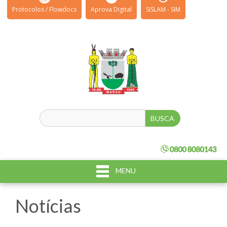
Protocolos / Flowdocs
Aprova Digital
SISLAM - SIM
MENU
Notícias