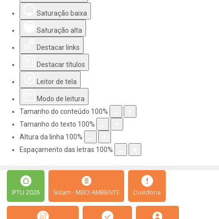
Saturação baixa
Saturação alta
Destacar links
Destacar títulos
Leitor de tela
Modo de leitura
Tamanho do conteúdo
100
%
Tamanho do texto
100
%
Altura da linha
100
%
Espaçamento das letras
100
%
IPTU 2026
Sislam - MEIO AMBIENTE
Ouvidoria