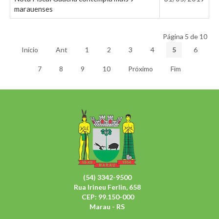
marauenses
Página 5 de 10
Início
Ant
1
2
3
4
5
6
7
8
9
10
Próximo
Fim
(54) 3342-9500
Rua Irineu Ferlin, 658
CEP: 99.150-000
Marau - RS