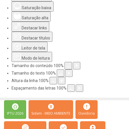
Saturação baixa
Saturação alta
Destacar links
Destacar títulos
Leitor de tela
Modo de leitura
Tamanho do conteúdo
100
%
Tamanho do texto
100
%
Altura da linha
100
%
Espaçamento das letras
100
%
IPTU 2026
Sislam - MEIO AMBIENTE
Ouvidoria