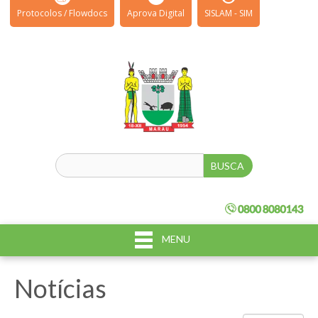
Protocolos / Flowdocs
Aprova Digital
SISLAM - SIM
MENU
Notícias