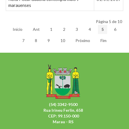
marauenses
Página 5 de 10
Início
Ant
1
2
3
4
5
6
7
8
9
10
Próximo
Fim
(54) 3342-9500
Rua Irineu Ferlin, 658
CEP: 99.150-000
Marau - RS