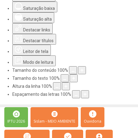
Saturação baixa
Saturação alta
Destacar links
Destacar títulos
Leitor de tela
Modo de leitura
Tamanho do conteúdo
100
%
Tamanho do texto
100
%
Altura da linha
100
%
Espaçamento das letras
100
%
IPTU 2026
Sislam - MEIO AMBIENTE
Ouvidoria