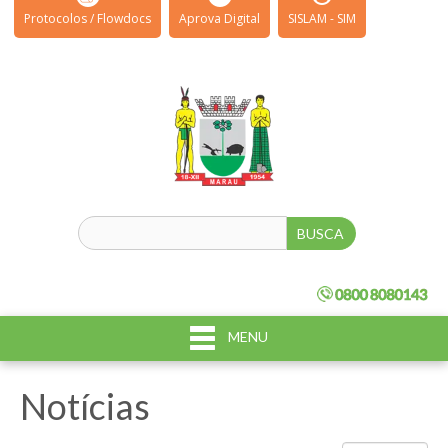
Protocolos / Flowdocs
Aprova Digital
SISLAM - SIM
MENU
Notícias