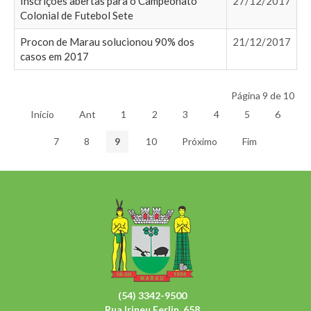
Inscrições abertas para o Campeonato
27/12/2017
Colonial de Futebol Sete
Procon de Marau solucionou 90% dos
21/12/2017
casos em 2017
Página 9 de 10
Início
Ant
1
2
3
4
5
6
7
8
9
10
Próximo
Fim
(54) 3342-9500
Rua Irineu Ferlin, 658