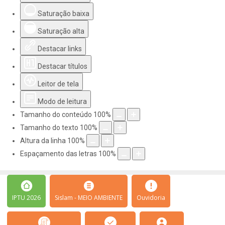
Saturação baixa
Saturação alta
Destacar links
Destacar títulos
Leitor de tela
Modo de leitura
Tamanho do conteúdo
100
%
Tamanho do texto
100
%
Altura da linha
100
%
Espaçamento das letras
100
%
IPTU 2026
Sislam - MEIO AMBIENTE
Ouvidoria