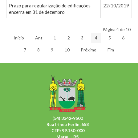
Prazo para regularização de edificações
22/10/2019
encerra em 31 de dezembro
Página 4 de 10
Início
Ant
1
2
3
4
5
6
7
8
9
10
Próximo
Fim
(54) 3342-9500
Rua Irineu Ferlin, 658
CEP: 99.150-000
Marau - RS