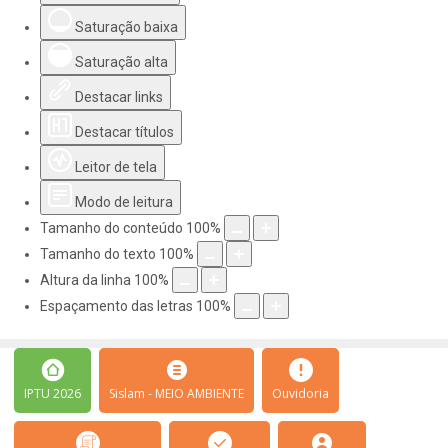
Saturação baixa
Saturação alta
Destacar links
Destacar títulos
Leitor de tela
Modo de leitura
Tamanho do conteúdo
100
%
Tamanho do texto
100
%
Altura da linha
100
%
Espaçamento das letras
100
%
IPTU 2026
Sislam - MEIO AMBIENTE
Ouvidoria