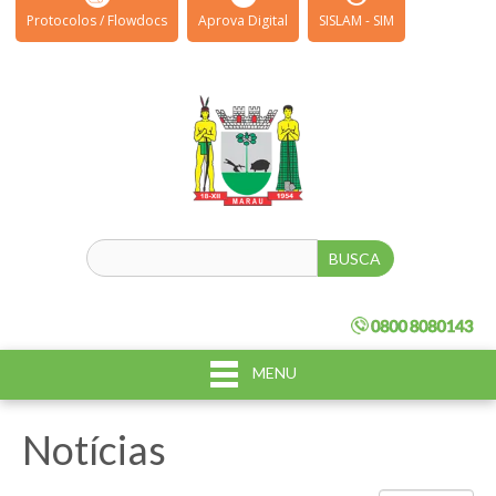
Protocolos / Flowdocs
Aprova Digital
SISLAM - SIM
MENU
Notícias