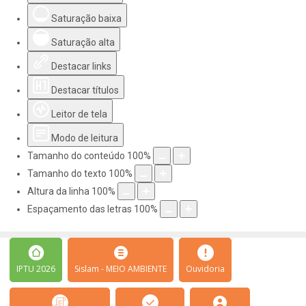
Saturação baixa
Saturação alta
Destacar links
Destacar títulos
Leitor de tela
Modo de leitura
Tamanho do conteúdo
100
%
Tamanho do texto
100
%
Altura da linha
100
%
Espaçamento das letras
100
%
IPTU 2026
Sislam - MEIO AMBIENTE
Ouvidoria