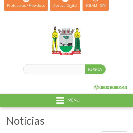
Protocolos / Flowdocs
Aprova Digital
SISLAM - SIM
MENU
Notícias