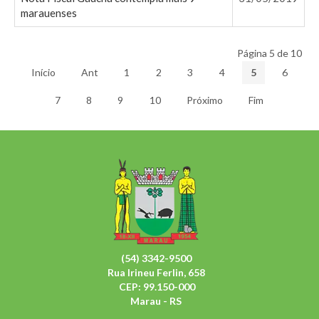
marauenses
Página 5 de 10
Início
Ant
1
2
3
4
5
6
7
8
9
10
Próximo
Fim
(54) 3342-9500
Rua Irineu Ferlin, 658
CEP: 99.150-000
Marau - RS