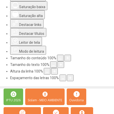
Saturação baixa
Saturação alta
Destacar links
Destacar títulos
Leitor de tela
Modo de leitura
Tamanho do conteúdo
100
%
Tamanho do texto
100
%
Altura da linha
100
%
Espaçamento das letras
100
%
IPTU 2026
Sislam - MEIO AMBIENTE
Ouvidoria