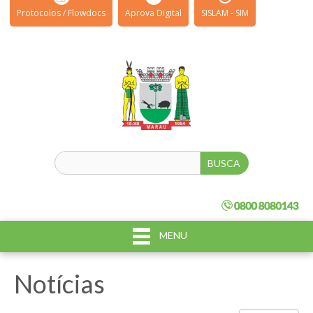
Protocolos / Flowdocs
Aprova Digital
SISLAM - SIM
MENU
Notícias