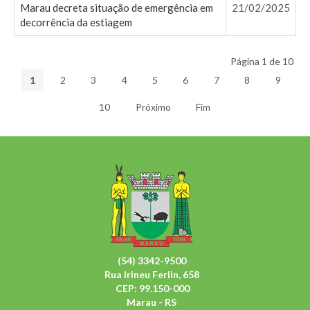
Marau decreta situação de emergência em
21/02/2025
decorrência da estiagem
Página 1 de 10
1
2
3
4
5
6
7
8
9
10
Próximo
Fim
(54) 3342-9500
Rua Irineu Ferlin, 658
CEP: 99.150-000
Marau - RS