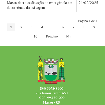
Marau decreta situação de emergência em
21/02/2025
decorrência da estiagem
Página 1 de 10
1
2
3
4
5
6
7
8
9
10
Próximo
Fim
(54) 3342-9500
Rua Irineu Ferlin, 658
CEP: 99.150-000
Marau - RS