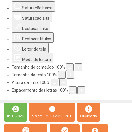
Saturação baixa
Saturação alta
Destacar links
Destacar títulos
Leitor de tela
Modo de leitura
Tamanho do conteúdo
100
%
Tamanho do texto
100
%
Altura da linha
100
%
Espaçamento das letras
100
%
IPTU 2026
Sislam - MEIO AMBIENTE
Ouvidoria