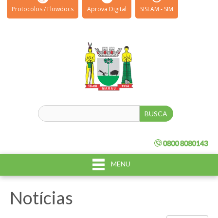
Protocolos / Flowdocs
Aprova Digital
SISLAM - SIM
MENU
Notícias