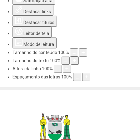
Saturação alta
Destacar links
Destacar títulos
Leitor de tela
Modo de leitura
Tamanho do conteúdo
100
%
Tamanho do texto
100
%
Altura da linha
100
%
Espaçamento das letras
100
%