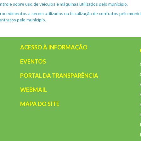
ntrole sobre uso de veículos e máquinas utilizados pelo município.
rocedimentos a serem utilizados na fiscalização de contratos pelo munic
ontratos pelo município.
ACESSO À INFORMAÇÃO
EVENTOS
PORTAL DA TRANSPARÊNCIA
WEBMAIL
MAPA DO SITE