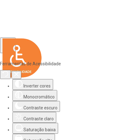
Ferramentas de Acessibilidade
Inverter cores
Monocromático
Contraste escuro
Contraste claro
Saturação baixa