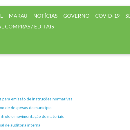
AL
MARAU
NOTÍCIAS
GOVERNO
COVID-19
S
L COMPRAS / EDITAIS
as para emissão de instruções normativas
luxo de despesas do município
ontrole e movimentação de materiais
al de auditoria interna