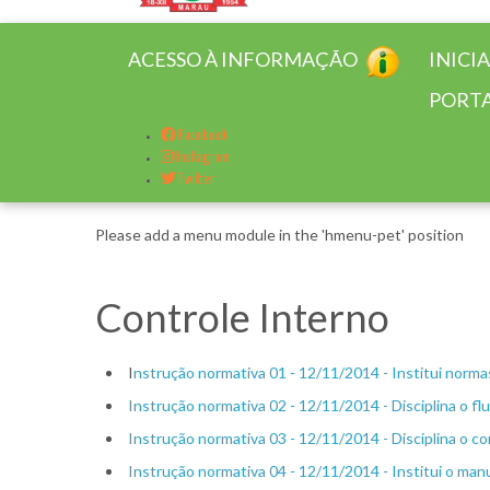
ACESSO À INFORMAÇÃO
INICI
PORTA
Facebook
Instagram
Twitter
Please add a menu module in the 'hmenu-pet' position
Controle Interno
I
nstrução normativa 01 - 12/11/2014 - Institui norm
Instrução normativa 02 - 12/11/2014 - Disciplina o f
Instrução normativa 03 - 12/11/2014 - Disciplina o c
Instrução normativa 04 - 12/11/2014 - Institui o manu