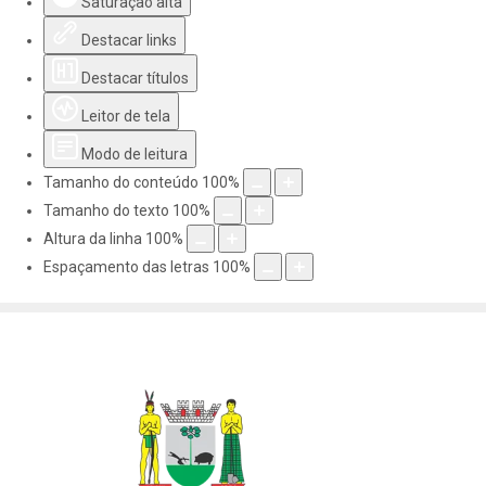
Saturação alta
Destacar links
Destacar títulos
Leitor de tela
Modo de leitura
Tamanho do conteúdo
100
%
Tamanho do texto
100
%
Altura da linha
100
%
Espaçamento das letras
100
%