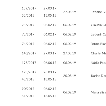
139/2017
27.03.17
27.03.19
Tatiane Bi
55/2015
18.05.15
75/2017
06.02.17
06.02.19
Glaucia G
73/2017
06.02.17
06.02.19
Ledenir C
74/2017
06.02.17
06.02.19
Bruna Bia
140/2017
27.03.17
27.03.19
Charlei Me
198/2017
06.06.17
06.06.19
Nádia Pal
123/2017
20.03.17
20.03.19
Karina Do
48/2015
18.05.15
90/2017
06.02.17
06.02.19
Maria Eli
51/2015
18.05.15