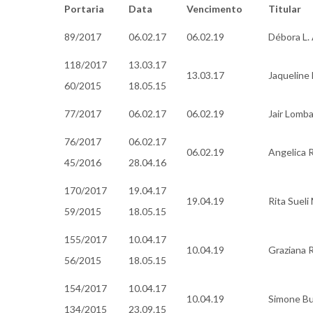
Portaria
Data
Vencimento
Titular
89/2017
06.02.17
06.02.19
Débora L. 
118/2017
13.03.17
13.03.17
Jaqueline
60/2015
18.05.15
77/2017
06.02.17
06.02.19
Jair Lomba
76/2017
06.02.17
06.02.19
Angelica R
45/2016
28.04.16
170/2017
19.04.17
19.04.19
Rita Sueli 
59/2015
18.05.15
155/2017
10.04.17
10.04.19
Graziana R
56/2015
18.05.15
154/2017
10.04.17
10.04.19
Simone Bu
134/2015
23.09.15