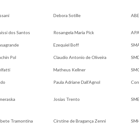
ssani
Debora Sotille
ABE
uissi dos Santos
Rosangela Maria Pick
AP
asagrande
Ezequiel Boff
SM
nchin Pol
Claudio Antonio de Oliveira
SM
lfatti
Matheus Kellner
SM
udo
Paula Adriane Dall’Agnol
Con
meraska
Josias Trento
SM
sabete Tramontina
Cirstine de Bragança Zenni
SM