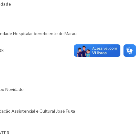
idade
S
iedade Hospitalar beneficente de Marau
DS
E
po Novidade
ação Assistencial e Cultural José Fuga
ATER