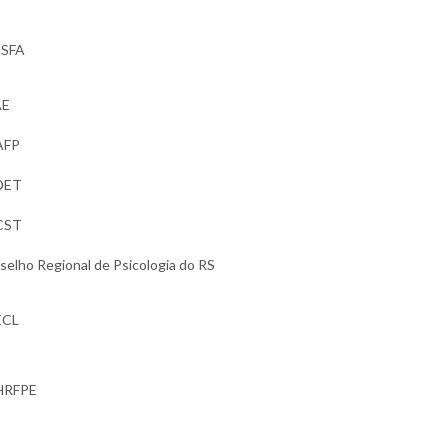
SFA
AE
AFP
DET
CST
selho Regional de Psicologia do RS
ECL
HRFPE