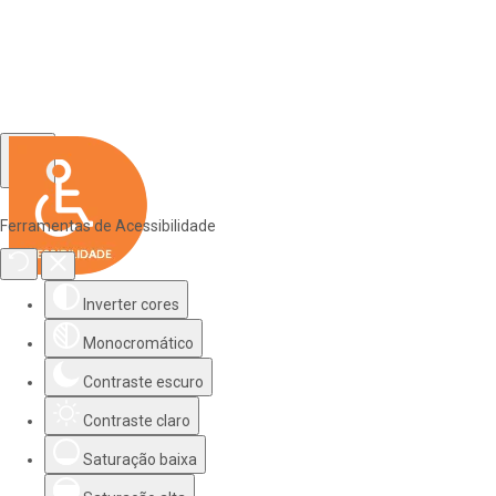
Ferramentas de Acessibilidade
Inverter cores
Monocromático
Contraste escuro
Contraste claro
Saturação baixa