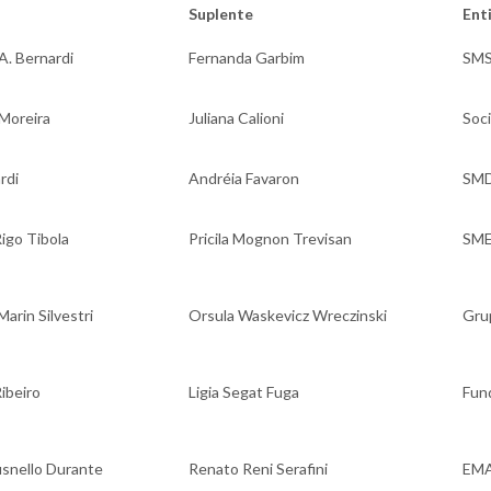
Suplente
Ent
A. Bernardi
Fernanda Garbim
SM
 Moreira
Juliana Calioni
Soc
rdi
Andréia Favaron
SM
igo Tibola
Pricila Mognon Trevisan
SM
Marin Silvestri
Orsula Waskevicz Wreczinski
Gru
ibeiro
Ligia Segat Fuga
Fund
snello Durante
Renato Reni Serafini
EM