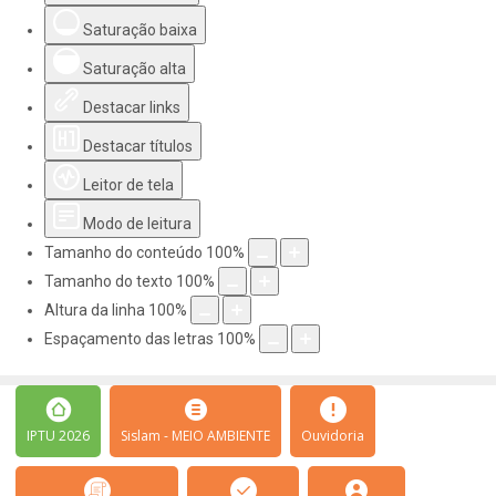
Saturação baixa
Saturação alta
Destacar links
Destacar títulos
Leitor de tela
Modo de leitura
Tamanho do conteúdo
100
%
Tamanho do texto
100
%
Altura da linha
100
%
Espaçamento das letras
100
%
IPTU 2026
Sislam - MEIO AMBIENTE
Ouvidoria