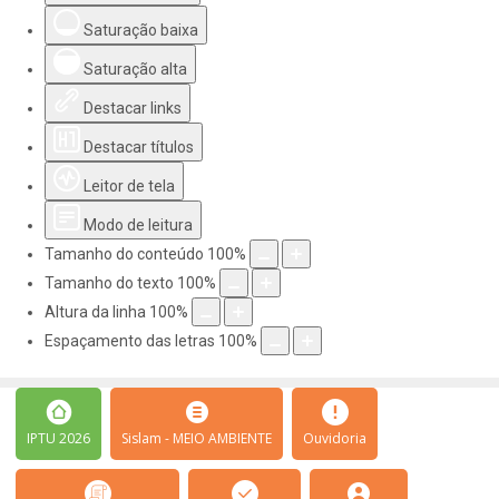
Saturação baixa
Saturação alta
Destacar links
Destacar títulos
Leitor de tela
Modo de leitura
Tamanho do conteúdo
100
%
Tamanho do texto
100
%
Altura da linha
100
%
Espaçamento das letras
100
%
IPTU 2026
Sislam - MEIO AMBIENTE
Ouvidoria