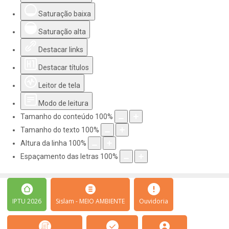
Saturação baixa
Saturação alta
Destacar links
Destacar títulos
Leitor de tela
Modo de leitura
Tamanho do conteúdo
100
%
Tamanho do texto
100
%
Altura da linha
100
%
Espaçamento das letras
100
%
IPTU 2026
Sislam - MEIO AMBIENTE
Ouvidoria