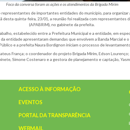
Foco da conversa foram as ações e os atendimentos da Brigada Mirim
representantes de importantes entidades do município, para organizar a
ã desta quinta-feira, 23/01, a reunião foi realizada com representantes
(APABRIM), no gabinete da prefeita.
abalho, estabelecido entre a Prefeitura Municipal e a entidade, em espe
 da entidade apresentaram demandas que envolvem a Banda Marcial e o a
Público e a prefeita Naura Bordignon iniciam o processo de levantamento
teus França; o coordenador do projeto Brigada Mirim, Edson Lourenço; a
binete, Simone Costenaro e a gestora de planejamento e captação, Yasmin
ACESSO À INFORMAÇÃO
EVENTOS
PORTAL DA TRANSPARÊNCIA
WEBMAIL