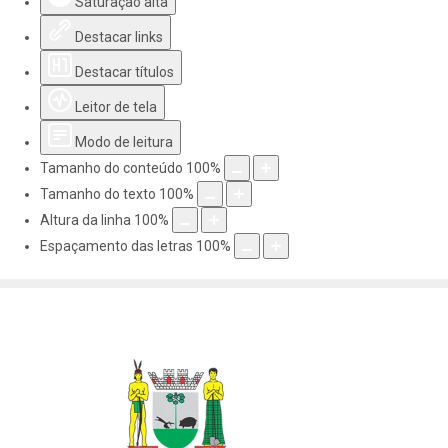
Saturação alta
Destacar links
Destacar títulos
Leitor de tela
Modo de leitura
Tamanho do conteúdo
100
%
Tamanho do texto
100
%
Altura da linha
100
%
Espaçamento das letras
100
%