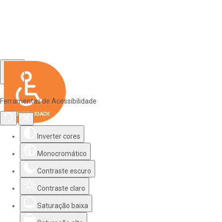
Ferramentas de Acessibilidade
Inverter cores
Monocromático
Contraste escuro
Contraste claro
Saturação baixa