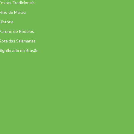
Festas Tradicionais
Hino de Marau
História
Parque de Rodeios
Rota das Salamarias
Significado do Brasão