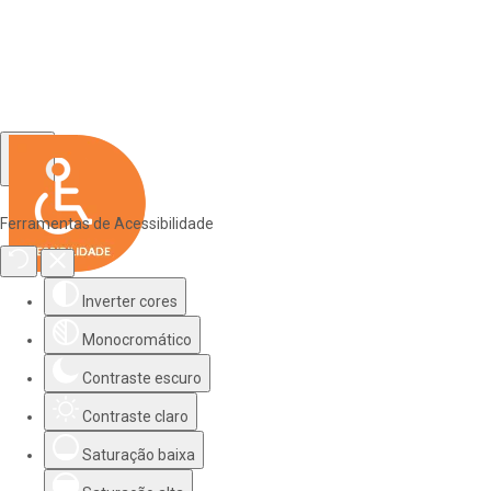
Ferramentas de Acessibilidade
Inverter cores
Monocromático
Contraste escuro
Contraste claro
Saturação baixa