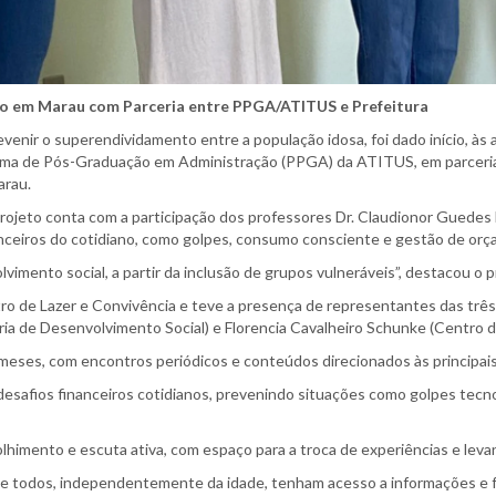
ado em Marau com Parceria entre PPGA/ATITUS e Prefeitura
venir o superendividamento entre a população idosa, foi dado início, à
ograma de Pós-Graduação em Administração (PPGA) da ATITUS, em parceria
arau.
jeto conta com a participação dos professores Dr. Claudionor Guedes Laim
nanceiros do cotidiano, como golpes, consumo consciente e gestão de or
vimento social, a partir da inclusão de grupos vulneráveis”, destacou o 
o de Lazer e Convivência e teve a presença de representantes das três i
ria de Desenvolvimento Social) e Florencia Cavalheiro Schunke (Centro d
meses, com encontros periódicos e conteúdos direcionados às principai
s desafios financeiros cotidianos, prevenindo situações como golpes te
lhimento e escuta ativa, com espaço para a troca de experiências e lev
ue todos, independentemente da idade, tenham acesso a informações e 