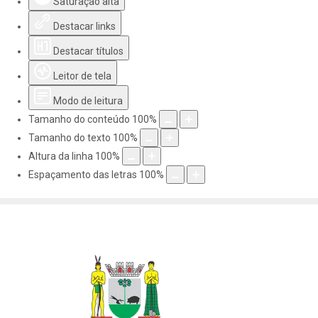
Saturação alta
Destacar links
Destacar títulos
Leitor de tela
Modo de leitura
Tamanho do conteúdo
100
%
Tamanho do texto
100
%
Altura da linha
100
%
Espaçamento das letras
100
%