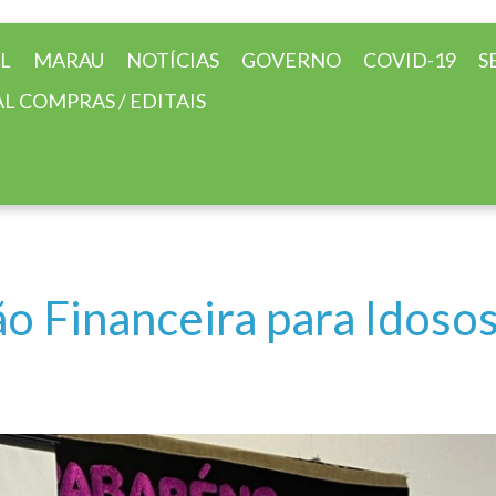
AL
MARAU
NOTÍCIAS
GOVERNO
COVID-19
S
L COMPRAS / EDITAIS
o Financeira para Idosos