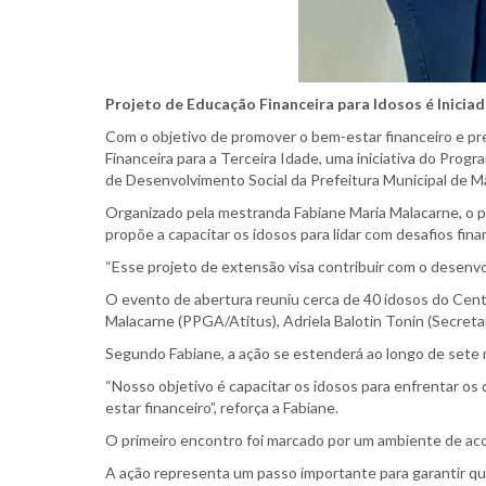
Projeto de Educação Financeira para Idosos é Inici
Com o objetivo de promover o bem-estar financeiro e pre
Financeira para a Terceira Idade, uma iniciativa do Pr
de Desenvolvimento Social da Prefeitura Municipal de M
Organizado pela mestranda Fabiane Maria Malacarne, o pro
propõe a capacitar os idosos para lidar com desafios fi
“Esse projeto de extensão visa contribuir com o desenvol
O evento de abertura reuniu cerca de 40 idosos do Centr
Malacarne (PPGA/Atitus), Adriela Balotin Tonin (Secreta
Segundo Fabiane, a ação se estenderá ao longo de sete 
“Nosso objetivo é capacitar os idosos para enfrentar o
estar financeiro”, reforça a Fabiane.
O primeiro encontro foi marcado por um ambiente de aco
A ação representa um passo importante para garantir q