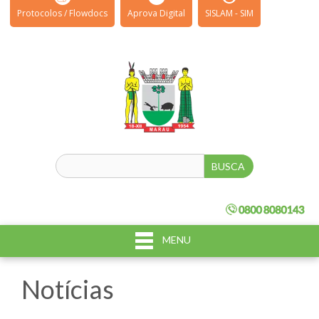
Protocolos / Flowdocs
Aprova Digital
SISLAM - SIM
MENU
Notícias